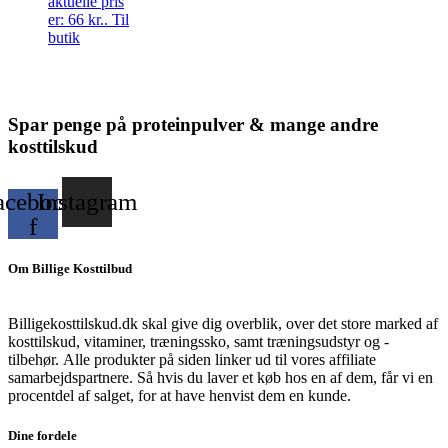
aktuelle pris
er: 66 kr..
Til
butik
Spar penge på proteinpulver & mange andre
kosttilskud
acebook-
Instagram
f
Om Billige Kosttilbud
Billigekosttilskud.dk skal give dig overblik, over det store marked af
kosttilskud, vitaminer, træningssko, samt træningsudstyr og -
tilbehør.
Alle produkter på siden linker ud til vores affiliate
samarbejdspartnere. Så hvis du laver et køb hos en af dem, får vi en
procentdel af salget, for at have henvist dem en kunde.
Dine fordele