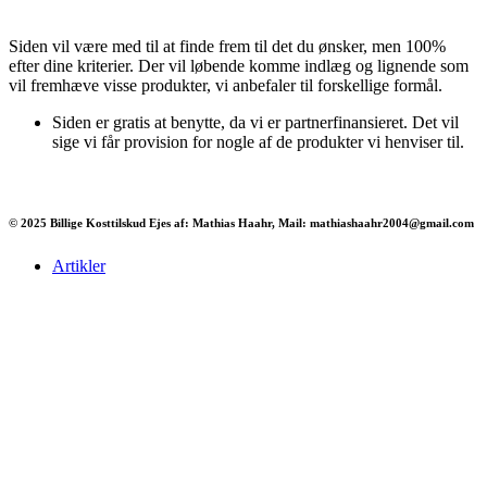
Siden vil være med til at finde frem til det du ønsker, men 100%
efter dine kriterier. Der vil løbende komme indlæg og lignende som
vil fremhæve visse produkter, vi anbefaler til forskellige formål.
Siden er gratis at benytte, da vi er partnerfinansieret. Det vil
sige vi får provision for nogle af de produkter vi henviser til.
© 2025 Billige Kosttilskud Ejes af: Mathias Haahr, Mail: mathiashaahr2004@gmail.com
Artikler
Har du brug for en billig lejebil kan du finde
billige biler til leje
her