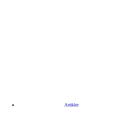
Artikler
Har du brug for en billig lejebil kan du finde
billige biler til leje
her