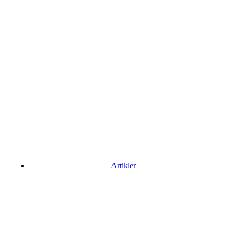
Artikler
Har du brug for en billig lejebil kan du finde
billige biler til leje
her