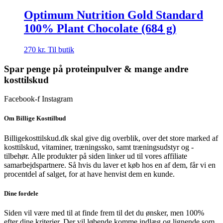
Optimum Nutrition Gold Standard
100% Plant Chocolate (684 g)
270
kr.
Til butik
Spar penge på proteinpulver & mange andre
kosttilskud
Facebook-f
Instagram
Om Billige Kosttilbud
Billigekosttilskud.dk skal give dig overblik, over det store marked af
kosttilskud, vitaminer, træningssko, samt træningsudstyr og -
tilbehør.
Alle produkter på siden linker ud til vores affiliate
samarbejdspartnere. Så hvis du laver et køb hos en af dem, får vi en
procentdel af salget, for at have henvist dem en kunde.
Dine fordele
Siden vil være med til at finde frem til det du ønsker, men 100%
efter dine kriterier. Der vil løbende komme indlæg og lignende som