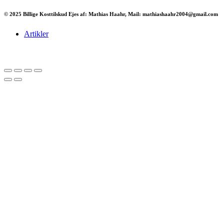
© 2025 Billige Kosttilskud Ejes af: Mathias Haahr, Mail: mathiashaahr2004@gmail.com
Artikler
Har du brug for en billig lejebil kan du finde
billige biler til leje
her