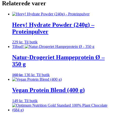
Relaterede varer
Heey! Hydrate Powder (240g) –
Proteinpulver
229
kr.
Til butik
Tilbud!
Natur-Drogeriet Hampeprotein Ø –
350 g
Den
Den
160
kr.
136
kr.
Til butik
oprindelige
aktuelle
pris
pris
var:
er:
Vegan Protein Blend (400 g)
160 kr..
136 kr..
149
kr.
Til butik