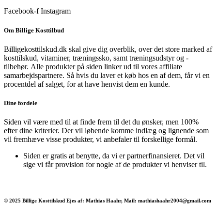
Facebook-f
Instagram
Om Billige Kosttilbud
Billigekosttilskud.dk skal give dig overblik, over det store marked af
kosttilskud, vitaminer, træningssko, samt træningsudstyr og -
tilbehør.
Alle produkter på siden linker ud til vores affiliate
samarbejdspartnere. Så hvis du laver et køb hos en af dem, får vi en
procentdel af salget, for at have henvist dem en kunde.
Dine fordele
Siden vil være med til at finde frem til det du ønsker, men 100%
efter dine kriterier. Der vil løbende komme indlæg og lignende som
vil fremhæve visse produkter, vi anbefaler til forskellige formål.
Siden er gratis at benytte, da vi er partnerfinansieret. Det vil
sige vi får provision for nogle af de produkter vi henviser til.
© 2025 Billige Kosttilskud Ejes af: Mathias Haahr, Mail: mathiashaahr2004@gmail.com