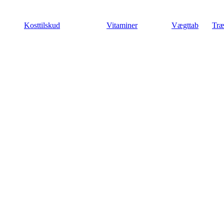
Videre
til
Kosttilskud
Vitaminer
Vægttab
Træ
indhold