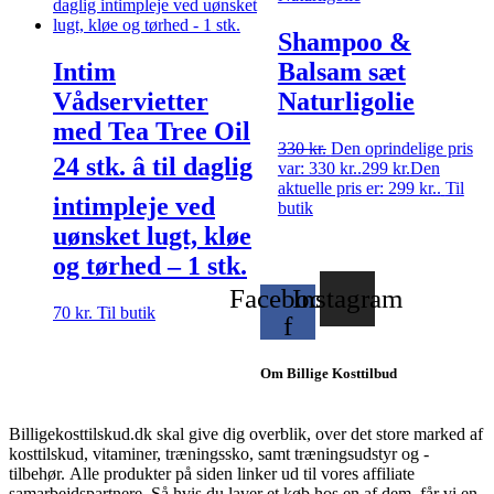
Shampoo &
Intim
Balsam sæt
Vådservietter
Naturligolie
med Tea Tree Oil
330
kr.
Den oprindelige pris
24 stk. â til daglig
var: 330 kr..
299
kr.
Den
aktuelle pris er: 299 kr..
Til
intimpleje ved
butik
uønsket lugt, kløe
og tørhed – 1 stk.
Facebook-
Instagram
70
kr.
Til butik
f
Om Billige Kosttilbud
Billigekosttilskud.dk skal give dig overblik, over det store marked af
kosttilskud, vitaminer, træningssko, samt træningsudstyr og -
tilbehør.
Alle produkter på siden linker ud til vores affiliate
samarbejdspartnere. Så hvis du laver et køb hos en af dem, får vi en