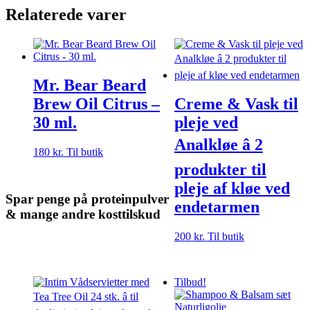
Relaterede varer
Mr. Bear Beard
Brew Oil Citrus –
Creme & Vask til
30 ml.
pleje ved
Analkløe â 2
180
kr.
Til butik
produkter til
pleje af kløe ved
Spar penge på proteinpulver
endetarmen
& mange andre kosttilskud
200
kr.
Til butik
Tilbud!