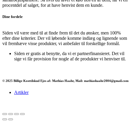
procentdel af salget, for at have henvist dem en kunde.
Dine fordele
Siden vil være med til at finde frem til det du ønsker, men 100%
efter dine kriterier. Der vil løbende komme indlæg og lignende som
vil fremhæve visse produkter, vi anbefaler til forskellige formål.
Siden er gratis at benytte, da vi er partnerfinansieret. Det vil
sige vi får provision for nogle af de produkter vi henviser til.
© 2025 Billige Kosttilskud Ejes af: Mathias Haahr, Mail: mathiashaahr2004@gmail.com
Artikler
Har du brug for en billig lejebil kan du finde
billige biler til leje
her