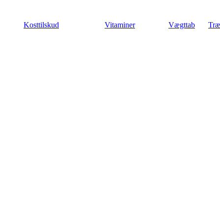
Videre
til
Kosttilskud
Vitaminer
Vægttab
Træ
indhold