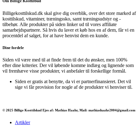
Om Billige Kosttilbud
Billigekosttilskud.dk skal give dig overblik, over det store marked af
kosttilskud, vitaminer, træningssko, samt træningsudstyr og -
tilbehør.
Alle produkter på siden linker ud til vores affiliate
samarbejdspartnere. Så hvis du laver et køb hos en af dem, får vi en
procentdel af salget, for at have henvist dem en kunde.
Dine fordele
Siden vil være med til at finde frem til det du ønsker, men 100%
efter dine kriterier. Der vil løbende komme indlæg og lignende som
vil fremhæve visse produkter, vi anbefaler til forskellige formål.
Siden er gratis at benytte, da vi er partnerfinansieret. Det vil
sige vi får provision for nogle af de produkter vi henviser til.
© 2025 Billige Kosttilskud Ejes af: Mathias Haahr, Mail: mathiashaahr2004@gmail.com
Artikler
Har du brug for en billig lejebil kan du finde
billige biler til leje
her