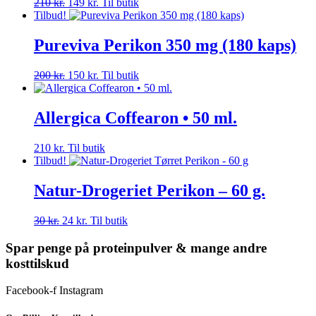
Den
Den
210
kr.
149
kr.
Til butik
oprindelige
aktuelle
Tilbud!
pris
pris
var:
er:
Pureviva Perikon 350 mg (180 kaps)
210 kr..
149 kr..
Den
Den
200
kr.
150
kr.
Til butik
oprindelige
aktuelle
pris
pris
var:
er:
Allergica Coffearon • 50 ml.
200 kr..
150 kr..
210
kr.
Til butik
Tilbud!
Natur-Drogeriet Perikon – 60 g.
Den
Den
30
kr.
24
kr.
Til butik
oprindelige
aktuelle
pris
pris
Spar penge på proteinpulver & mange andre
var:
er:
kosttilskud
30 kr..
24 kr..
Facebook-f
Instagram