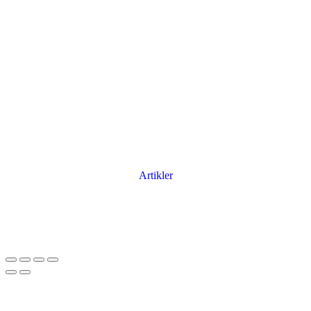
Artikler
Har du brug for en billig lejebil kan du finde
billige biler til leje
her