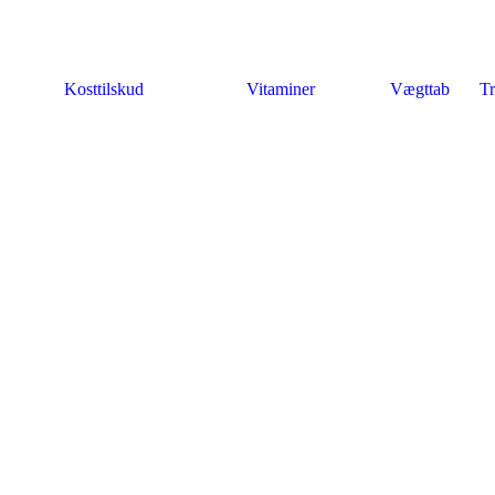
Kosttilskud
Vitaminer
Vægttab
Tr