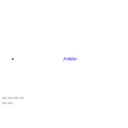
Artikler
Har du brug for en billig lejebil kan du finde
billige biler til leje
her