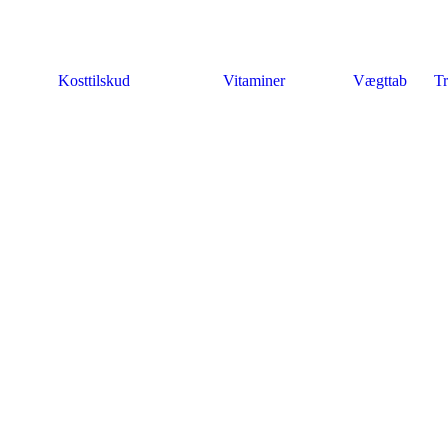
Kosttilskud
Vitaminer
Vægttab
Tr