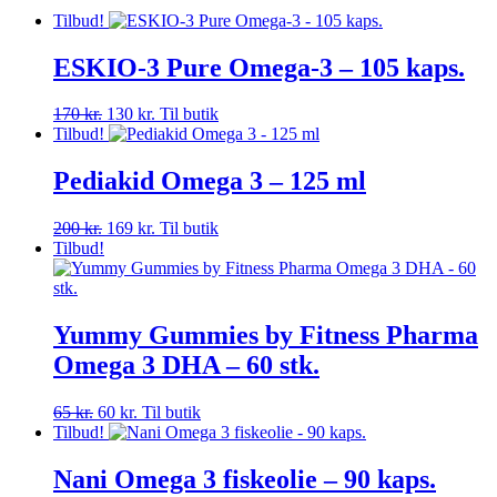
Tilbud!
ESKIO-3 Pure Omega-3 – 105 kaps.
Den
Den
170
kr.
130
kr.
Til butik
oprindelige
aktuelle
Tilbud!
pris
pris
var:
er:
Pediakid Omega 3 – 125 ml
170 kr..
130 kr..
Den
Den
200
kr.
169
kr.
Til butik
oprindelige
aktuelle
Tilbud!
pris
pris
var:
er:
200 kr..
169 kr..
Yummy Gummies by Fitness Pharma
Omega 3 DHA – 60 stk.
Den
Den
65
kr.
60
kr.
Til butik
oprindelige
aktuelle
Tilbud!
pris
pris
var:
er:
Nani Omega 3 fiskeolie – 90 kaps.
65 kr..
60 kr..