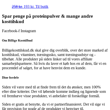
Den
Den
258
kr.
193
kr.
Til butik
oprindelige
aktuelle
pris
pris
Spar penge på proteinpulver & mange andre
var:
er:
kosttilskud
258 kr..
193 kr..
Facebook-f
Instagram
Om Billige Kosttilbud
Billigekosttilskud.dk skal give dig overblik, over det store marked af
kosttilskud, vitaminer, træningssko, samt træningsudstyr og -
tilbehør.
Alle produkter på siden linker ud til vores affiliate
samarbejdspartnere. Så hvis du laver et køb hos en af dem, får vi en
procentdel af salget, for at have henvist dem en kunde.
Dine fordele
Siden vil være med til at finde frem til det du ønsker, men 100%
efter dine kriterier. Der vil løbende komme indlæg og lignende som
vil fremhæve visse produkter, vi anbefaler til forskellige formål.
Siden er gratis at benytte, da vi er partnerfinansieret. Det vil sige vi
får provision for nogle af de produkter vi henviser til.