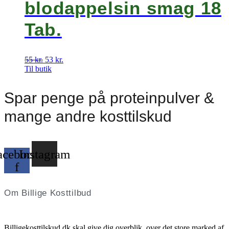
blodappelsin smag 18
Tab.
55
kr.
Den
53
kr.
Den
Til butik
oprindelige
aktuelle
pris
pris
var:
er:
Spar penge på proteinpulver &
55 kr..
53 kr..
mange andre kosttilskud
acebook-
Instagram
f
Om Billige Kosttilbud
Billigekosttilskud.dk skal give dig overblik, over det store marked af