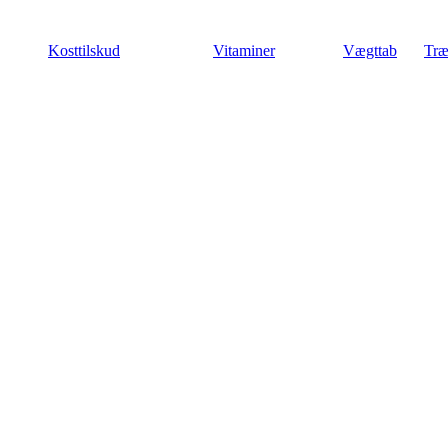
Videre
til
Kosttilskud
Vitaminer
Vægttab
Træ
indhold