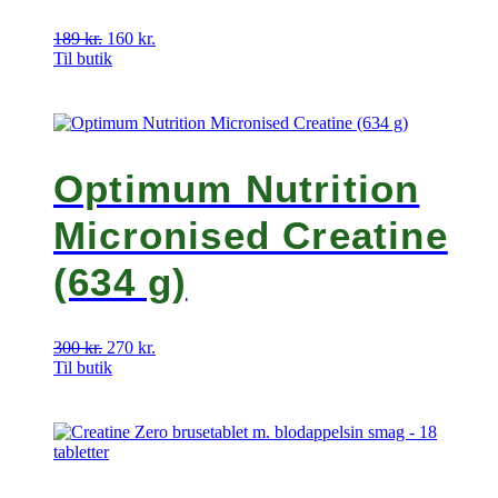
189
kr.
Den
160
kr.
Den
Til butik
oprindelige
aktuelle
pris
pris
var:
er:
189 kr..
160 kr..
Optimum Nutrition
Micronised Creatine
(634 g)
300
kr.
Den
270
kr.
Den
Til butik
oprindelige
aktuelle
pris
pris
var:
er:
300 kr..
270 kr..