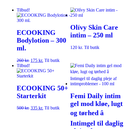
Tilbud!
Olívy Skin Care
ECOOKING
intim – 250 ml
Bodylotion – 300
ml.
120
kr.
Til butik
260
kr.
175
kr.
Til butik
Tilbud!
ECOOKING 50+
Starterkit
Femi Daily intim
gel mod kløe, lugt
500
kr.
335
kr.
Til butik
og tørhed â
Intimgel til daglig