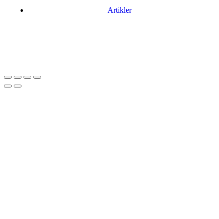
Artikler
Har du brug for en billig lejebil kan du finde
billige biler til leje
her