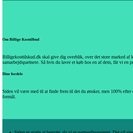
Om Billige Kosttilbud
Billigekosttilskud.dk skal give dig overblik, over det store marked af 
samarbejdspartnere. Så hvis du laver et køb hos en af dem, får vi en p
Dine fordele
Siden vil være med til at finde frem til det du ønsker, men 100% efter
formål.
Siden er gratis at benytte, da vi er partnerfinansieret. Det vil sig