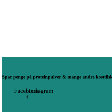
Spar penge på proteinpulver & mange andre kosttils
Facebook-
Instagram
f