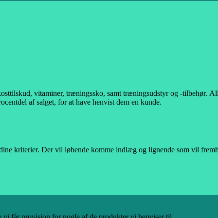
kosttilskud, vitaminer, træningssko, samt træningsudstyr og -tilbehør.
All
rocentdel af salget, for at have henvist dem en kunde.
 dine kriterier. Der vil løbende komme indlæg og lignende som vil fremhæ
e vi får provision for nogle af de produkter vi henviser til.