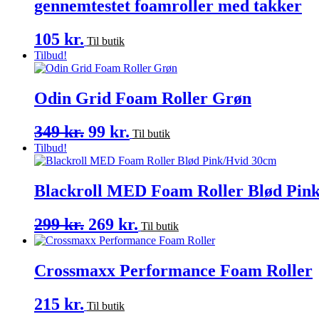
gennemtestet foamroller med takker
105
kr.
Til butik
Tilbud!
Odin Grid Foam Roller Grøn
349
kr.
Den
99
kr.
Den
Til butik
Tilbud!
oprindelige
aktuelle
pris
pris
var:
er:
Blackroll MED Foam Roller Blød Pin
349 kr..
99 kr..
299
kr.
Den
269
kr.
Den
Til butik
oprindelige
aktuelle
pris
pris
Crossmaxx Performance Foam Roller
var:
er:
299 kr..
269 kr..
215
kr.
Til butik