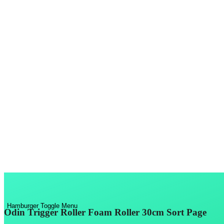
Hamburger Toggle Menu
Odin Trigger Roller Foam Roller 30cm Sort Page