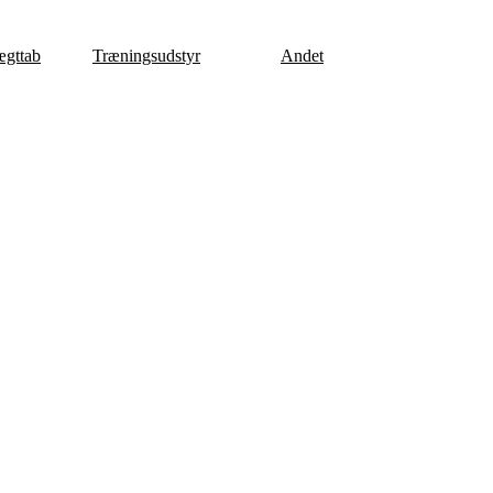
gttab
Træningsudstyr
Andet