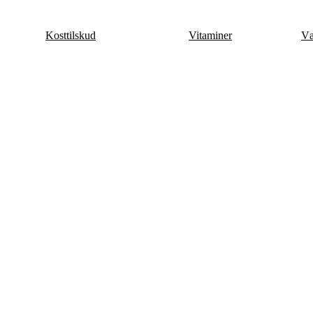
Videre
til
Kosttilskud
Vitaminer
Væ
indhold