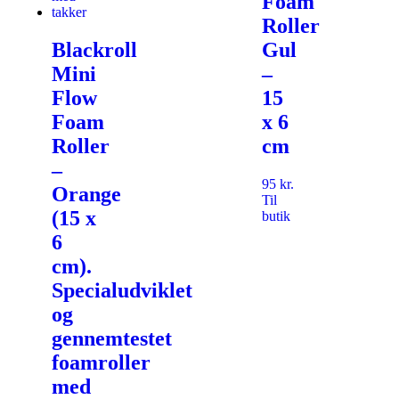
Foam
Roller
Blackroll
Gul
Mini
–
Flow
15
Foam
x 6
Roller
cm
–
95
kr.
Orange
Til
(15 x
butik
6
cm).
Specialudviklet
og
gennemtestet
foamroller
med