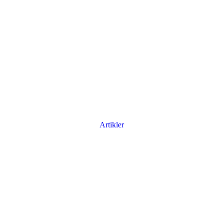
Artikler
Har du brug for en billig lejebil kan du finde
billige biler til leje
her