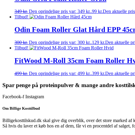
349
kr.
Den oprindelige pris var: 349 kr..
99
kr.
Den aktuelle pris 
Tilbud!
Odin Foam Roller Glat Hård EPP 45
300
kr.
Den oprindelige pris var: 300 kr..
129
kr.
Den aktuelle pri
Tilbud!
FitWood M-Roll 35cm Foam Roller H
499
kr.
Den oprindelige pris var: 499 kr..
399
kr.
Den aktuelle pri
Spar penge på proteinpulver & mange andre kosttils
Facebook-f
Instagram
Om Billige Kosttilbud
Billigekosttilskud.dk skal give dig overblik, over det store marked af 
Så hvis du laver et køb hos en af dem, får vi en procentdel af salget, 