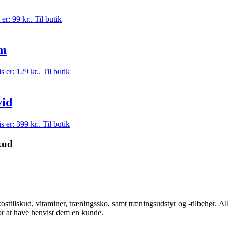
er: 99 kr..
Til butik
cm
s er: 129 kr..
Til butik
vid
s er: 399 kr..
Til butik
kud
kosttilskud, vitaminer, træningssko, samt træningsudstyr og -tilbehør.
Al
for at have henvist dem en kunde.