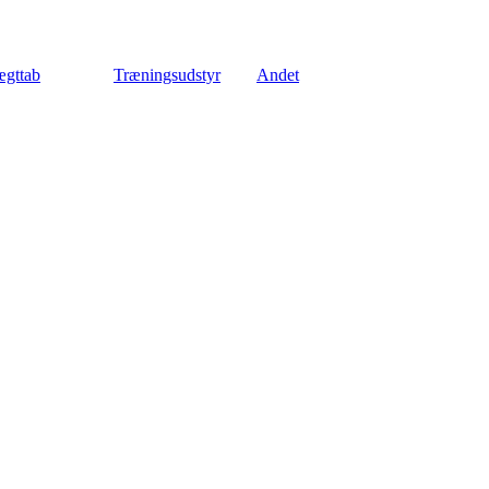
gttab
Træningsudstyr
Andet