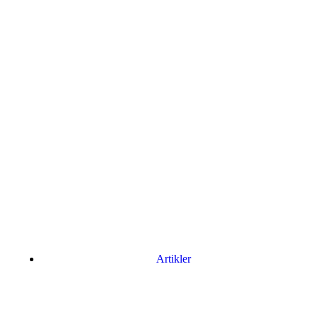
Artikler
Har du brug for en billig lejebil kan du finde
billige biler til leje