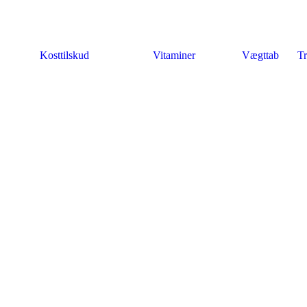
Kosttilskud
Vitaminer
Vægttab
Tr