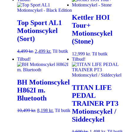
Kettler HOI
Top Sport AL1
Tour+
Motionscykel
Motionscykel
(Sort)
(Stone)
4,499
kr.
2,499
kr.
Til butik
12,999
kr.
Til butik
Tilbud!
Tilbud!
BH Motionscykel
TITAN LIFE
H862I m.
PEDAL
Bluetooth
TRAINER PT3
Motionscykel /
10,499
kr.
8,198
kr.
Til butik
Siddecykel
1,600
kr.
1,498
kr.
Til butik