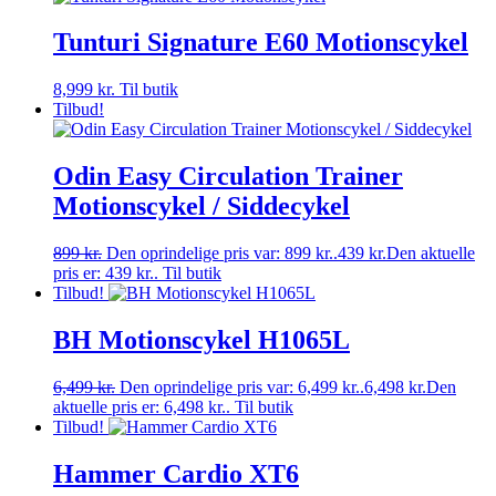
Tunturi Signature E60 Motionscykel
8,999
kr.
Til butik
Tilbud!
Odin Easy Circulation Trainer
Motionscykel / Siddecykel
899
kr.
Den oprindelige pris var: 899 kr..
439
kr.
Den aktuelle
pris er: 439 kr..
Til butik
Tilbud!
BH Motionscykel H1065L
6,499
kr.
Den oprindelige pris var: 6,499 kr..
6,498
kr.
Den
aktuelle pris er: 6,498 kr..
Til butik
Tilbud!
Hammer Cardio XT6