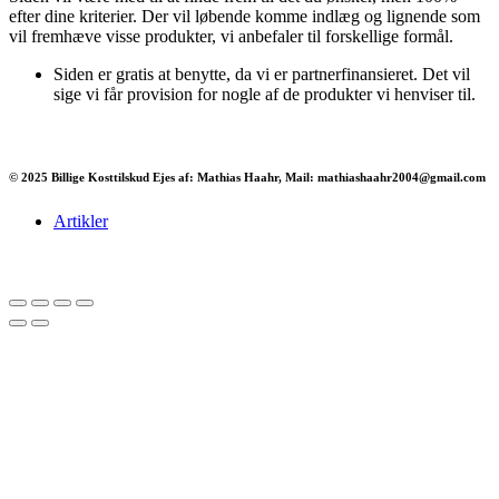
efter dine kriterier. Der vil løbende komme indlæg og lignende som
vil fremhæve visse produkter, vi anbefaler til forskellige formål.
Siden er gratis at benytte, da vi er partnerfinansieret. Det vil
sige vi får provision for nogle af de produkter vi henviser til.
© 2025 Billige Kosttilskud Ejes af: Mathias Haahr, Mail: mathiashaahr2004@gmail.com
Artikler
Har du brug for en billig lejebil kan du finde
billige biler til leje
her