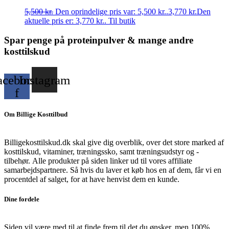
5,500
kr.
Den oprindelige pris var: 5,500 kr..
3,770
kr.
Den
aktuelle pris er: 3,770 kr..
Til butik
Spar penge på proteinpulver & mange andre
kosttilskud
acebook-
Instagram
f
Om Billige Kosttilbud
Billigekosttilskud.dk skal give dig overblik, over det store marked af
kosttilskud, vitaminer, træningssko, samt træningsudstyr og -
tilbehør.
Alle produkter på siden linker ud til vores affiliate
samarbejdspartnere. Så hvis du laver et køb hos en af dem, får vi en
procentdel af salget, for at have henvist dem en kunde.
Dine fordele
Siden vil være med til at finde frem til det du ønsker, men 100%