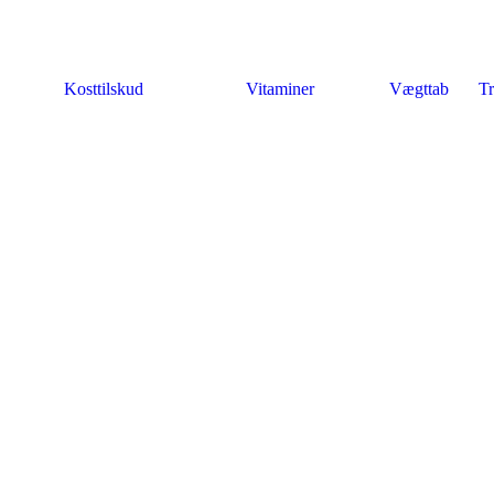
Kosttilskud
Vitaminer
Vægttab
Tr