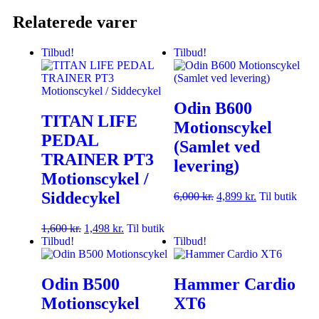
Relaterede varer
Tilbud!
Tilbud!
Odin B600
TITAN LIFE
Motionscykel
PEDAL
(Samlet ved
TRAINER PT3
levering)
Motionscykel /
Siddecykel
6,000
kr.
4,899
kr.
Til butik
1,600
kr.
1,498
kr.
Til butik
Tilbud!
Tilbud!
Odin B500
Hammer Cardio
Motionscykel
XT6