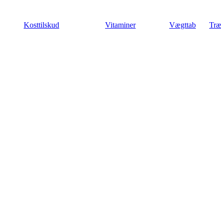
Videre
til
Kosttilskud
Vitaminer
Vægttab
Træ
indhold