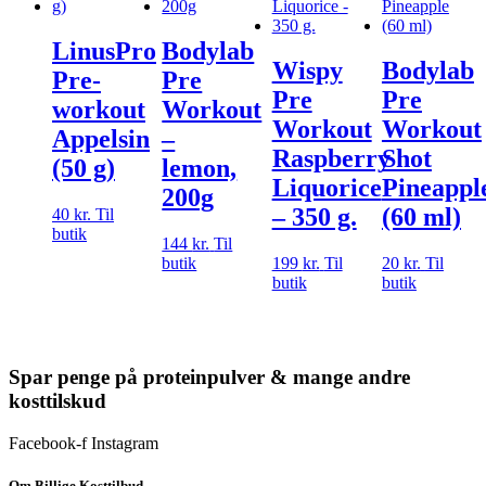
LinusPro
Bodylab
Wispy
Bodylab
Pre-
Pre
Pre
Pre
workout
Workout
Workout
Workout
Appelsin
–
Raspberry
Shot
(50 g)
lemon,
Liquorice
Pineappl
200g
– 350 g.
(60 ml)
40
kr.
Til
butik
144
kr.
Til
butik
199
kr.
Til
20
kr.
Til
butik
butik
Spar penge på proteinpulver & mange andre
kosttilskud
Facebook-f
Instagram
Om Billige Kosttilbud