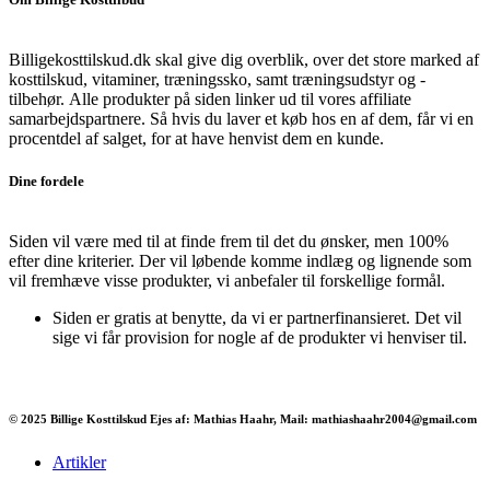
Billigekosttilskud.dk skal give dig overblik, over det store marked af
kosttilskud, vitaminer, træningssko, samt træningsudstyr og -
tilbehør.
Alle produkter på siden linker ud til vores affiliate
samarbejdspartnere. Så hvis du laver et køb hos en af dem, får vi en
procentdel af salget, for at have henvist dem en kunde.
Dine fordele
Siden vil være med til at finde frem til det du ønsker, men 100%
efter dine kriterier. Der vil løbende komme indlæg og lignende som
vil fremhæve visse produkter, vi anbefaler til forskellige formål.
Siden er gratis at benytte, da vi er partnerfinansieret. Det vil
sige vi får provision for nogle af de produkter vi henviser til.
© 2025 Billige Kosttilskud Ejes af: Mathias Haahr, Mail: mathiashaahr2004@gmail.com
Artikler