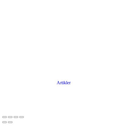
Artikler
Har du brug for en billig lejebil kan du finde
billige biler til leje
her