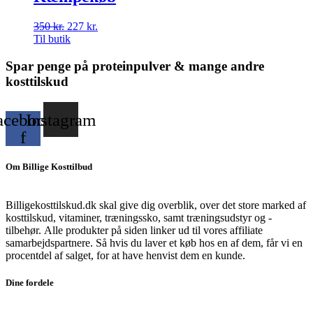
350
kr.
Den
227
kr.
Den
Til butik
oprindelige
aktuelle
pris
pris
var:
er:
Spar penge på proteinpulver & mange andre
350 kr..
227 kr..
kosttilskud
acebook-
Instagram
f
Om Billige Kosttilbud
Billigekosttilskud.dk skal give dig overblik, over det store marked af
kosttilskud, vitaminer, træningssko, samt træningsudstyr og -
tilbehør.
Alle produkter på siden linker ud til vores affiliate
samarbejdspartnere. Så hvis du laver et køb hos en af dem, får vi en
procentdel af salget, for at have henvist dem en kunde.
Dine fordele