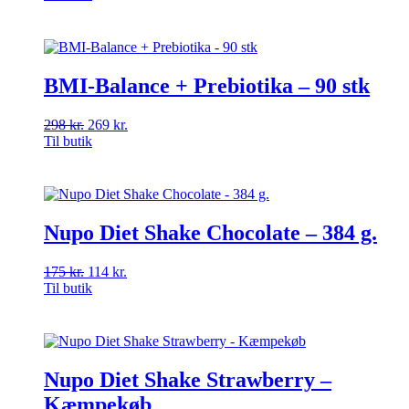
pris
pris
var:
er:
175 kr..
122 kr..
BMI-Balance + Prebiotika – 90 stk
298
kr.
Den
269
kr.
Den
Til butik
oprindelige
aktuelle
pris
pris
var:
er:
298 kr..
269 kr..
Nupo Diet Shake Chocolate – 384 g.
175
kr.
Den
114
kr.
Den
Til butik
oprindelige
aktuelle
pris
pris
var:
er:
175 kr..
114 kr..
Nupo Diet Shake Strawberry –
Kæmpekøb