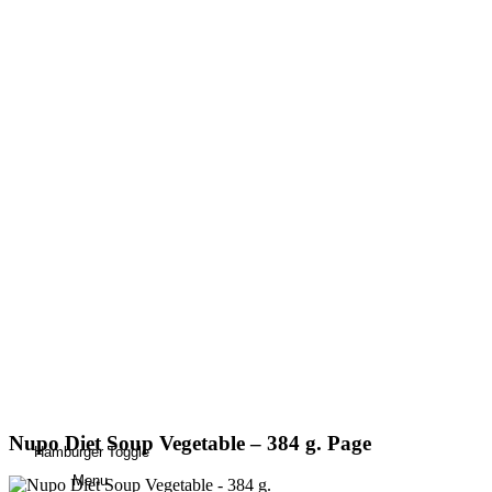
Nupo Diet Soup Vegetable – 384 g. Page
Hamburger Toggle
Menu