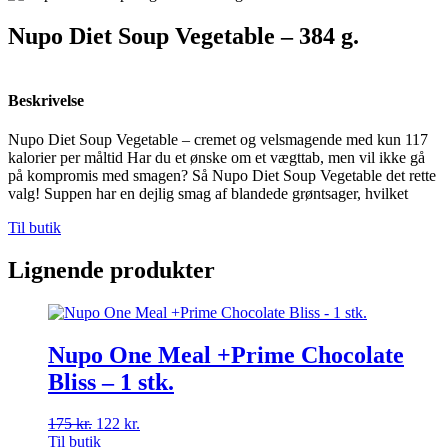
Nupo Diet Soup Vegetable – 384 g.
Beskrivelse
Nupo Diet Soup Vegetable – cremet og velsmagende med kun 117
kalorier per måltid Har du et ønske om et vægttab, men vil ikke gå
på kompromis med smagen? Så Nupo Diet Soup Vegetable det rette
valg! Suppen har en dejlig smag af blandede grøntsager, hvilket
Til butik
Lignende produkter
Nupo One Meal +Prime Chocolate
Bliss – 1 stk.
175
kr.
Den
122
kr.
Den
Til butik
oprindelige
aktuelle