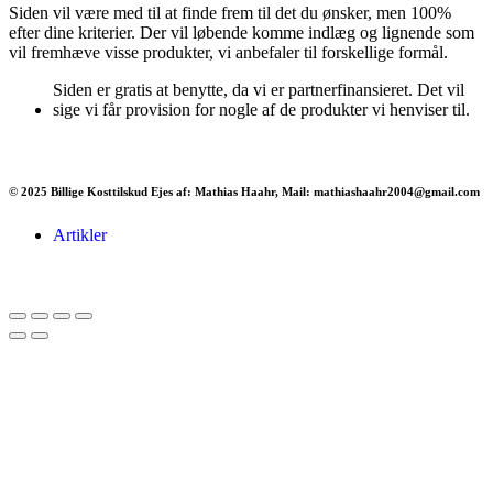
Siden vil være med til at finde frem til det du ønsker, men 100%
efter dine kriterier. Der vil løbende komme indlæg og lignende som
vil fremhæve visse produkter, vi anbefaler til forskellige formål.
Siden er gratis at benytte, da vi er partnerfinansieret. Det vil
sige vi får provision for nogle af de produkter vi henviser til.
© 2025 Billige Kosttilskud Ejes af: Mathias Haahr, Mail: mathiashaahr2004@gmail.com
Artikler
Har du brug for en billig lejebil kan du finde
billige biler til leje
her