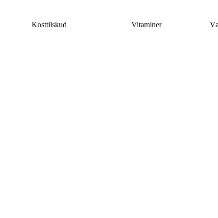
Videre
til
Kosttilskud
Vitaminer
Væ
indhold