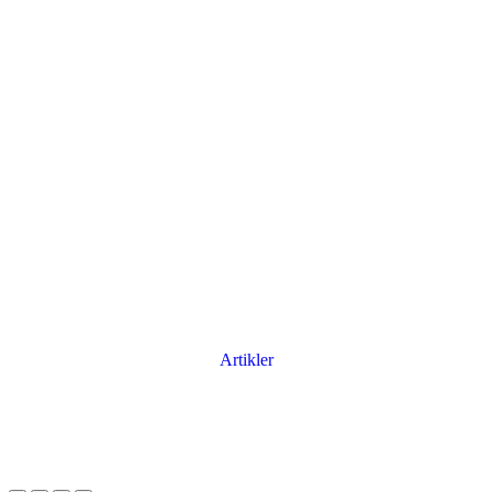
Artikler
Har du brug for en billig lejebil kan du finde
billige biler til leje
her