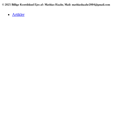
© 2025 Billige Kosttilskud Ejes af: Mathias Haahr, Mail: mathiashaahr2004@gmail.com
Artikler
Har du brug for en billig lejebil kan du finde
billige biler til leje
her