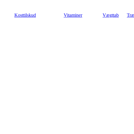
Videre
til
Kosttilskud
Vitaminer
Vægttab
Træ
indhold