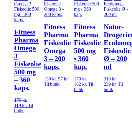
Fitness
Fitness
Natur-
Fitness
Pharma
Pharma
Drogerie
Pharma
Fiskeolie
Fiskeolie
Ecolome
Omega
Omega
500 mg
Fiskeolie
3
3 – 200
• 360
Ø – 200
Fiskeolie
kaps.
kap.
ml
500 mg
– 360
130
kr.
Den
97
kr.
Den
170
kr.
Den
310
kr.
Den
Til butik
oprindelige
aktuelle
162
kr.
oprindelige
Den
Til
239
kr.
oprindel
Den
Til
kaps.
pris
pris
butik
pris
aktuelle
butik
pris
aktuelle
var:
er:
var:
pris
var:
pris
170
kr.
Den
130 kr..
97 kr..
170 kr..
er:
310 kr..
er:
119
kr.
Den
oprindelige
Til
162 kr..
239 kr..
butik
aktuelle
pris
pris
var:
er:
170 kr..
119 kr..