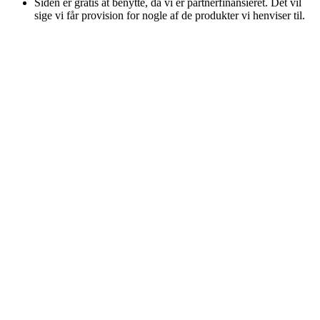
Siden er gratis at benytte, da vi er partnerfinansieret. Det vil
sige vi får provision for nogle af de produkter vi henviser til.