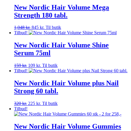
New Nordic Hair Volume Mega
Strength 180 tabl.
Den
Den
1,048
kr.
845
kr.
Til butik
oprindelige
aktuelle
Tilbud!
pris
pris
var:
er:
New Nordic Hair Volume Shine
1,048 kr..
845 kr..
Serum 75ml
Den
Den
159
kr.
109
kr.
Til butik
oprindelige
aktuelle
Tilbud!
pris
pris
var:
er:
New Nordic Hair Volume plus Nail
159 kr..
109 kr..
Strong 60 tabl.
Den
Den
320
kr.
225
kr.
Til butik
oprindelige
aktuelle
Tilbud!
pris
pris
var:
er:
320 kr..
225 kr..
New Nordic Hair Volume Gummies