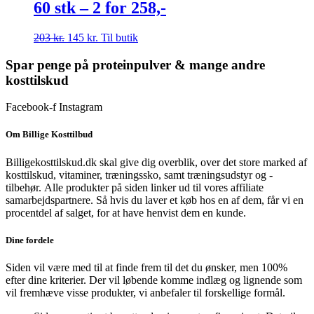
60 stk – 2 for 258,-
Den
Den
203
kr.
145
kr.
Til butik
oprindelige
aktuelle
pris
pris
Spar penge på proteinpulver & mange andre
var:
er:
kosttilskud
203 kr..
145 kr..
Facebook-f
Instagram
Om Billige Kosttilbud
Billigekosttilskud.dk skal give dig overblik, over det store marked af
kosttilskud, vitaminer, træningssko, samt træningsudstyr og -
tilbehør.
Alle produkter på siden linker ud til vores affiliate
samarbejdspartnere. Så hvis du laver et køb hos en af dem, får vi en
procentdel af salget, for at have henvist dem en kunde.
Dine fordele
Siden vil være med til at finde frem til det du ønsker, men 100%
efter dine kriterier. Der vil løbende komme indlæg og lignende som
vil fremhæve visse produkter, vi anbefaler til forskellige formål.