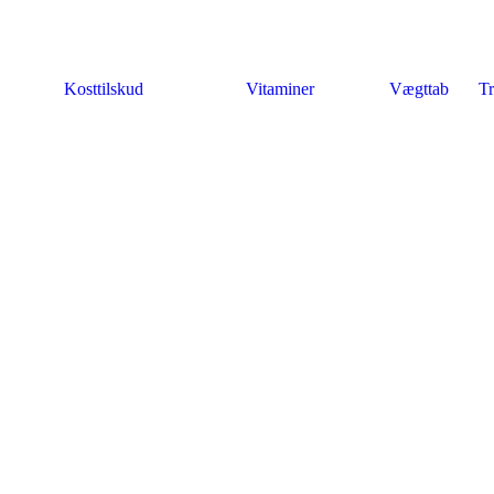
Kosttilskud
Vitaminer
Vægttab
Tr