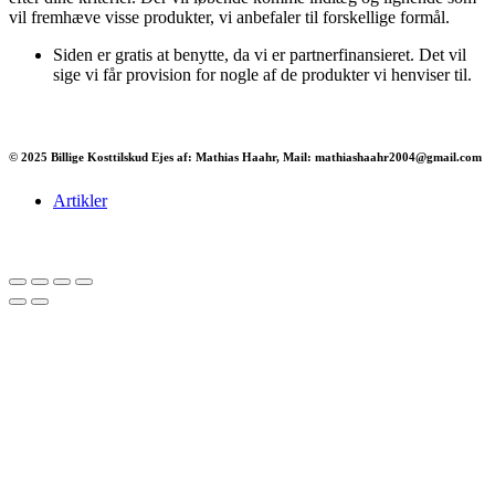
vil fremhæve visse produkter, vi anbefaler til forskellige formål.
Siden er gratis at benytte, da vi er partnerfinansieret. Det vil
sige vi får provision for nogle af de produkter vi henviser til.
© 2025 Billige Kosttilskud Ejes af: Mathias Haahr, Mail: mathiashaahr2004@gmail.com
Artikler
Har du brug for en billig lejebil kan du finde
billige biler til leje
her