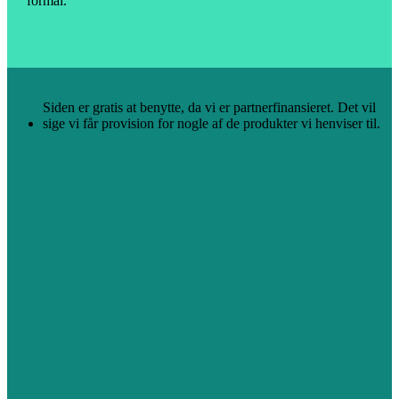
formål.
Siden er gratis at benytte, da vi er partnerfinansieret. Det vil
sige vi får provision for nogle af de produkter vi henviser til.