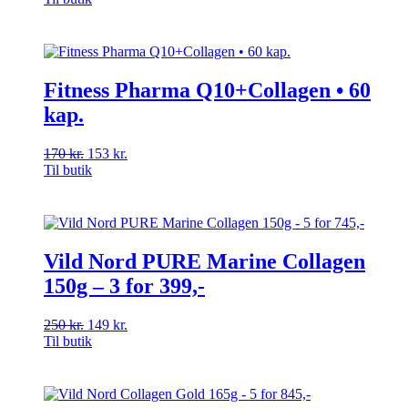
Fitness Pharma Q10+Collagen • 60
kap.
170
kr.
Den
153
kr.
Den
Til butik
oprindelige
aktuelle
pris
pris
var:
er:
170 kr..
153 kr..
Vild Nord PURE Marine Collagen
150g – 3 for 399,-
250
kr.
Den
149
kr.
Den
Til butik
oprindelige
aktuelle
pris
pris
var:
er:
250 kr..
149 kr..