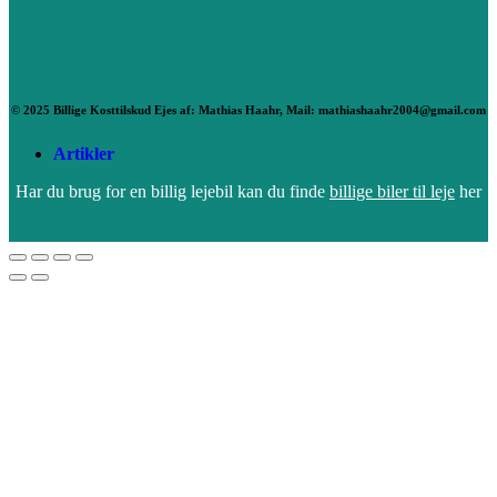
© 2025 Billige Kosttilskud Ejes af: Mathias Haahr, Mail: mathiashaahr2004@gmail.com
Artikler
Har du brug for en billig lejebil kan du finde
billige biler til leje
her