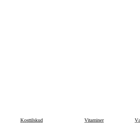
Kosttilskud
Vitaminer
Væ