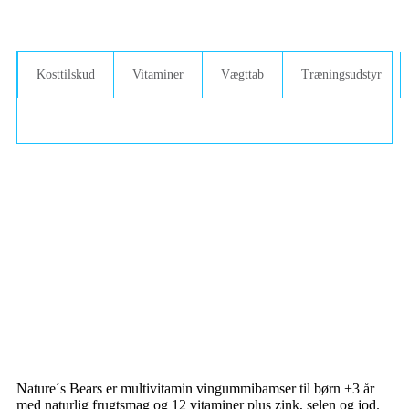
Kosttilskud
Vitaminer
Vægttab
Træningsudstyr
Nature´s Bears er multivitamin vingummibamser til børn +3 år
med naturlig frugtsmag og 12 vitaminer plus zink, selen og jod.