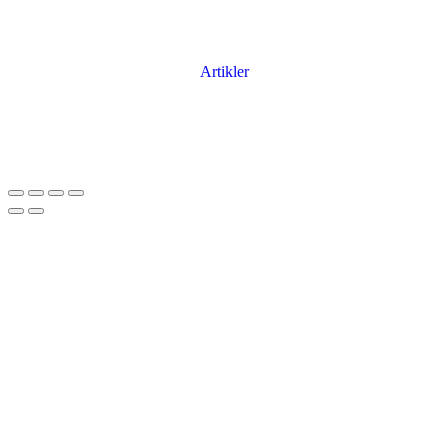
Artikler
Har du brug for en billig lejebil kan du finde
billige biler til leje
her