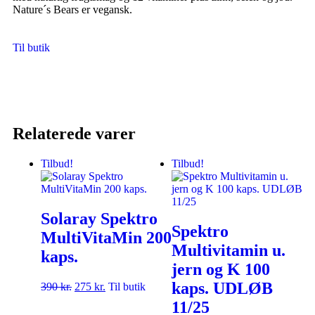
Nature´s Bears er vegansk.
Til butik
Relaterede varer
Tilbud!
Tilbud!
Solaray Spektro
Spektro
MultiVitaMin 200
Multivitamin u.
kaps.
jern og K 100
kaps. UDLØB
390
kr.
275
kr.
Til butik
11/25