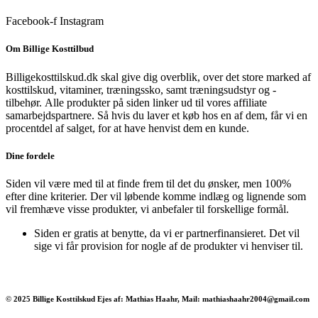
Facebook-f
Instagram
Om Billige Kosttilbud
Billigekosttilskud.dk skal give dig overblik, over det store marked af
kosttilskud, vitaminer, træningssko, samt træningsudstyr og -
tilbehør.
Alle produkter på siden linker ud til vores affiliate
samarbejdspartnere. Så hvis du laver et køb hos en af dem, får vi en
procentdel af salget, for at have henvist dem en kunde.
Dine fordele
Siden vil være med til at finde frem til det du ønsker, men 100%
efter dine kriterier. Der vil løbende komme indlæg og lignende som
vil fremhæve visse produkter, vi anbefaler til forskellige formål.
Siden er gratis at benytte, da vi er partnerfinansieret. Det vil
sige vi får provision for nogle af de produkter vi henviser til.
© 2025 Billige Kosttilskud Ejes af: Mathias Haahr, Mail: mathiashaahr2004@gmail.com