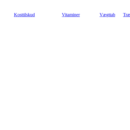
Videre
til
Kosttilskud
Vitaminer
Vægttab
Træ
indhold