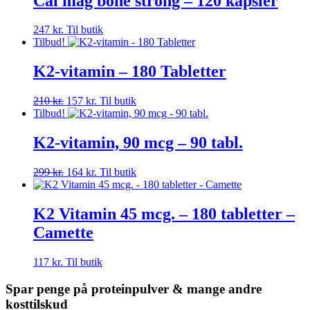
Cal mag bone strong – 120 kapsler
247
kr.
Til butik
Tilbud!
K2-vitamin – 180 Tabletter
Den
Den
210
kr.
157
kr.
Til butik
oprindelige
aktuelle
Tilbud!
pris
pris
var:
er:
K2-vitamin, 90 mcg – 90 tabl.
210 kr..
157 kr..
Den
Den
299
kr.
164
kr.
Til butik
oprindelige
aktuelle
pris
pris
var:
er:
K2 Vitamin 45 mcg. – 180 tabletter –
299 kr..
164 kr..
Camette
117
kr.
Til butik
Spar penge på proteinpulver & mange andre
kosttilskud