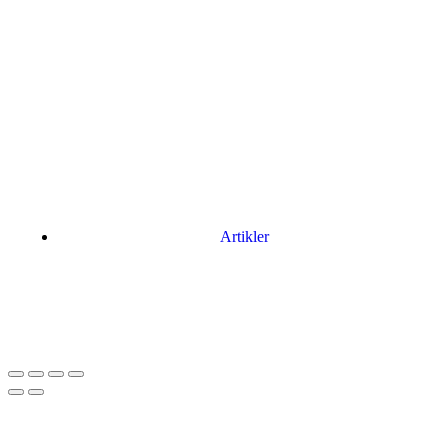
Artikler
Har du brug for en billig lejebil kan du finde
billige biler til leje
her