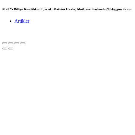
© 2025 Billige Kosttilskud Ejes af: Mathias Haahr, Mail: mathiashaahr2004@gmail.com
Artikler
Har du brug for en billig lejebil kan du finde
billige biler til leje
her