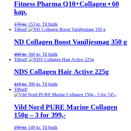
Fitness Pharma Q10+Collagen • 60
kap.
Den
Den
170
kr.
153
kr.
Til butik
oprindelige
aktuelle
Tilbud!
pris
pris
var:
er:
ND Collagen Boost Vaniljesmag 350 g
170 kr..
153 kr..
Den
Den
400
kr.
360
kr.
Til butik
oprindelige
aktuelle
Tilbud!
pris
pris
var:
er:
NDS Collagen Hair Active 225g
400 kr..
360 kr..
Den
Den
410
kr.
390
kr.
Til butik
oprindelige
aktuelle
Tilbud!
pris
pris
var:
er:
410 kr..
390 kr..
Vild Nord PURE Marine Collagen
150g – 3 for 399,-
Den
Den
250
kr.
149
kr.
Til butik