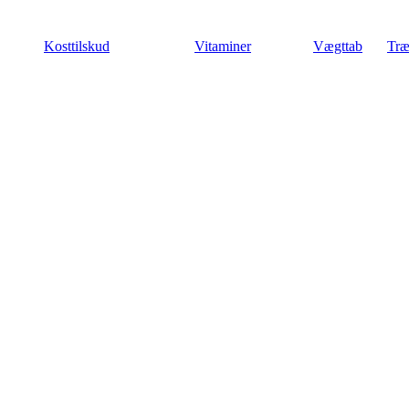
Videre
til
Kosttilskud
Vitaminer
Vægttab
Træ
indhold