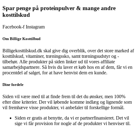
oprindelige
aktuelle
pris
pris
Spar penge på proteinpulver & mange andre
var:
er:
kosttilskud
250 kr..
149 kr..
Facebook-f
Instagram
Om Billige Kosttilbud
Billigekosttilskud.dk skal give dig overblik, over det store marked af
kosttilskud, vitaminer, træningssko, samt træningsudstyr og -
tilbehør.
Alle produkter på siden linker ud til vores affiliate
samarbejdspartnere. Så hvis du laver et køb hos en af dem, får vi en
procentdel af salget, for at have henvist dem en kunde.
Dine fordele
Siden vil være med til at finde frem til det du ønsker, men 100%
efter dine kriterier. Der vil løbende komme indlæg og lignende som
vil fremhæve visse produkter, vi anbefaler til forskellige formål.
Siden er gratis at benytte, da vi er partnerfinansieret. Det vil
sige vi får provision for nogle af de produkter vi henviser til.