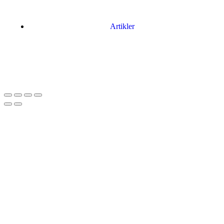
Artikler
Har du brug for en billig lejebil kan du finde
billige biler til leje
her