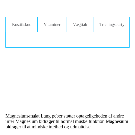
Kosttilskud
Vitaminer
Vægttab
Træningsudstyr
Magnesium-malat Lang peber støtter optageligeheden af andre
urter Magnesium bidrager til normal muskelfunktion Magnesium
bidrager til at mindske træthed og udmattelse.