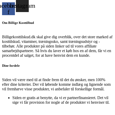
acebook-
Instagram
f
Om Billige Kosttilbud
Billigekosttilskud.dk skal give dig overblik, over det store marked af
kosttilskud, vitaminer, træningssko, samt træningsudstyr og -
tilbehør.
Alle produkter på siden linker ud til vores affiliate
samarbejdspartnere. Så hvis du laver et køb hos en af dem, får vi en
procentdel af salget, for at have henvist dem en kunde.
Dine fordele
Siden vil være med til at finde frem til det du ønsker, men 100%
efter dine kriterier. Der vil løbende komme indlæg og lignende som
vil fremhæve visse produkter, vi anbefaler til forskellige formål.
Siden er gratis at benytte, da vi er partnerfinansieret. Det vil
sige vi får provision for nogle af de produkter vi henviser til.