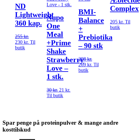
Æblecide
ND
Complex
BMI-
Lightweight
Nupo
Balance
205
kr.
Til
360 kap.
One
butik
+
Meal
Prebiotika
255
kr.
Den
+Prime
230
kr.
oprindelige
Den
Til
– 90 stk
butik
pris
aktuelle
Shake
var:
pris
Strawberry
255 kr..
er:
298
kr.
Den
230 kr..
269
kr.
oprindelige
Den
Til
Love –
butik
pris
aktuelle
1 stk.
var:
pris
298 kr..
er:
269 kr..
30
kr.
Den
21
kr.
Den
Til butik
oprindelige
aktuelle
pris
pris
var:
er:
30 kr..
21 kr..
Spar penge på proteinpulver & mange andre
kosttilskud