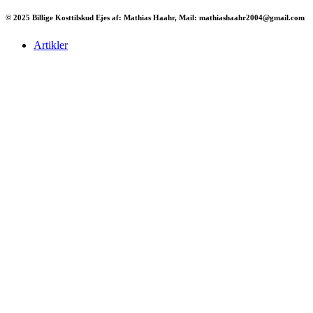
© 2025 Billige Kosttilskud Ejes af: Mathias Haahr, Mail: mathiashaahr2004@gmail.com
Artikler
Har du brug for en billig lejebil kan du finde
billige biler til leje
her