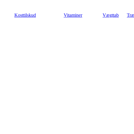
Videre
til
Kosttilskud
Vitaminer
Vægttab
Træ
indhold