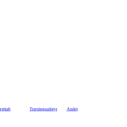
gttab
Træningsudstyr
Andet