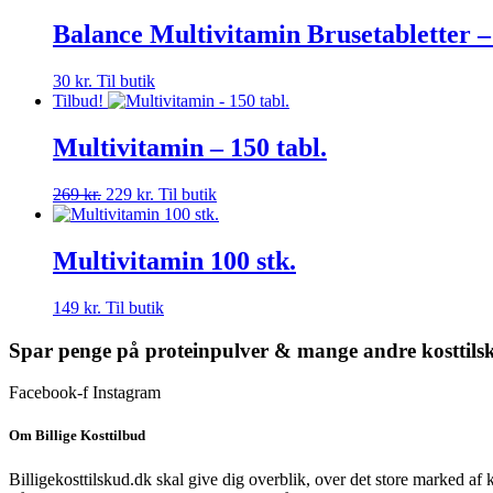
pris
pris
var:
er:
Balance Multivitamin Brusetabletter –
120 kr..
78 kr..
30
kr.
Til butik
Tilbud!
Multivitamin – 150 tabl.
Den
Den
269
kr.
229
kr.
Til butik
oprindelige
aktuelle
pris
pris
var:
er:
Multivitamin 100 stk.
269 kr..
229 kr..
149
kr.
Til butik
Spar penge på proteinpulver & mange andre kosttils
Facebook-f
Instagram
Om Billige Kosttilbud
Billigekosttilskud.dk skal give dig overblik, over det store marked af 