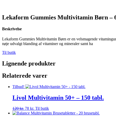
Lekaform Gummies Multivitamin Børn – 6
Beskrivelse
Lekaform Gummies Multivitamin Børn er en velsmagende vitamingummi 
nøje udvalgt blanding af vitaminer og mineraler samt ha
Til butik
Lignende produkter
Relaterede varer
Tilbud!
Livol Multivitamin 50+ – 150 tabl.
Den
Den
120
kr.
78
kr.
Til butik
oprindelige
aktuelle