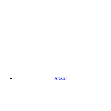
Artikler
Har du brug for en billig lejebil kan du finde
billige biler til leje
her