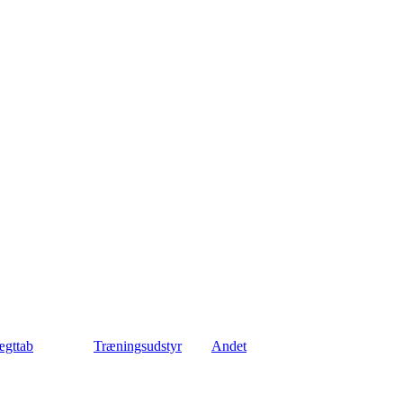
gttab
Træningsudstyr
Andet