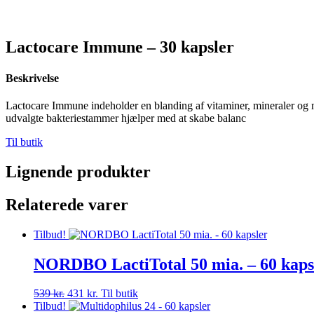
Lactocare Immune – 30 kapsler
Beskrivelse
Lactocare Immune indeholder en blanding af vitaminer, mineraler og 
udvalgte bakteriestammer hjælper med at skabe balanc
Til butik
Lignende produkter
Relaterede varer
Tilbud!
NORDBO LactiTotal 50 mia. – 60 kaps
Den
Den
539
kr.
431
kr.
Til butik
oprindelige
aktuelle
Tilbud!