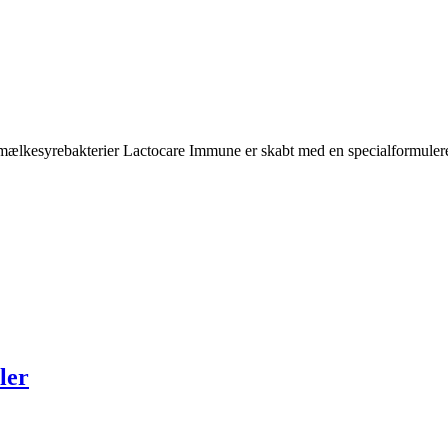
mælkesyrebakterier Lactocare Immune er skabt med en specialformuleret
ler