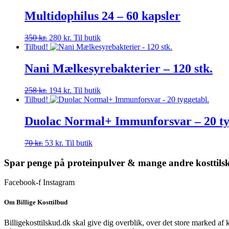
pris
pris
var:
er:
Multidophilus 24 – 60 kapsler
539 kr..
431 kr..
Den
Den
350
kr.
280
kr.
Til butik
oprindelige
aktuelle
Tilbud!
pris
pris
var:
er:
Nani Mælkesyrebakterier – 120 stk.
350 kr..
280 kr..
Den
Den
258
kr.
194
kr.
Til butik
oprindelige
aktuelle
Tilbud!
pris
pris
var:
er:
Duolac Normal+ Immunforsvar – 20 ty
258 kr..
194 kr..
Den
Den
70
kr.
53
kr.
Til butik
oprindelige
aktuelle
pris
pris
Spar penge på proteinpulver & mange andre kosttils
var:
er:
70 kr..
53 kr..
Facebook-f
Instagram
Om Billige Kosttilbud
Billigekosttilskud.dk skal give dig overblik, over det store marked af 