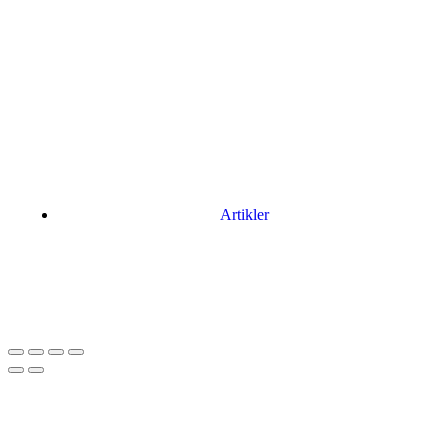
Artikler
Har du brug for en billig lejebil kan du finde
billige biler til leje
her