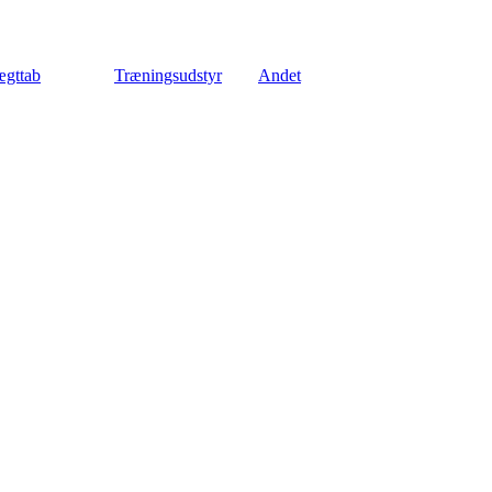
gttab
Træningsudstyr
Andet