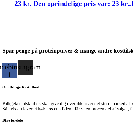
23
kr.
Den oprindelige pris var: 23 kr..
Spar penge på proteinpulver & mange andre kosttils
acebook-
Instagram
f
Om Billige Kosttilbud
Billigekosttilskud.dk skal give dig overblik, over det store marked af 
Så hvis du laver et køb hos en af dem, får vi en procentdel af salget, 
Dine fordele