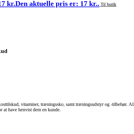
17
kr.
Den aktuelle pris er: 17 kr..
Til butik
kud
kosttilskud, vitaminer, træningssko, samt træningsudstyr og -tilbehør.
Al
for at have henvist dem en kunde.