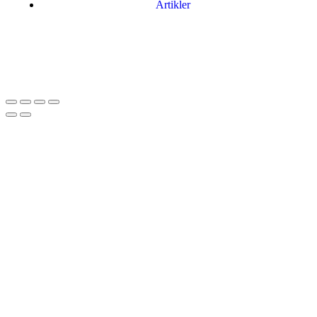
Artikler
Har du brug for en billig lejebil kan du finde
billige biler til leje
her