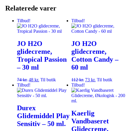
Relaterede varer
Tilbud!
Tilbud!
JO H2O
JO H2O
glidecreme,
glidecreme,
Tropical Passion
Cotton Candy –
– 30 ml
60 ml
74
kr.
48
kr.
Til butik
112
kr.
73
kr.
Til butik
Tilbud!
Tilbud!
Durex
Kaerlig
Glidemiddel Play
Vandbaseret
Sensitiv – 50 ml.
Glidecreme,