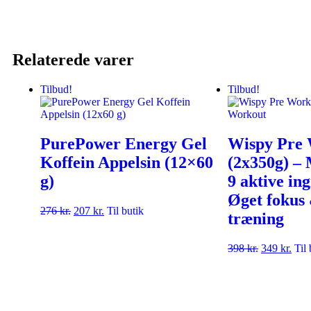
Relaterede varer
Tilbud!
Tilbud!
PurePower Energy Gel
Wispy Pre
Koffein Appelsin (12×60
(2x350g) –
g)
9 aktive ing
Øget fokus 
276
kr.
207
kr.
Til butik
træning
398
kr.
349
kr.
Til 