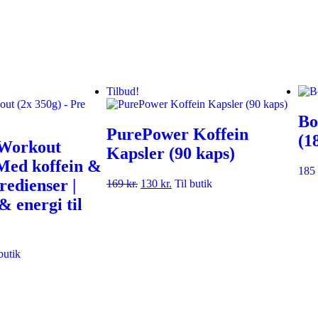
Tilbud!
Bo
PurePower Koffein
(1
 Workout
Kapsler (90 kaps)
 Med koffein &
185
redienser |
169
kr.
130
kr.
Til butik
& energi til
butik