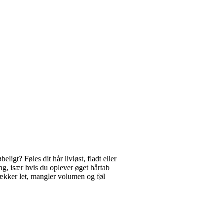
ligt? Føles dit hår livløst, fladt eller
g, især hvis du oplever øget hårtab
kker let, mangler volumen og føl