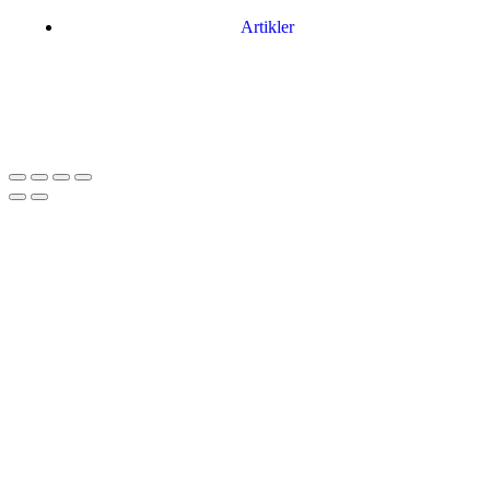
Artikler
Har du brug for en billig lejebil kan du finde
billige biler til leje
her