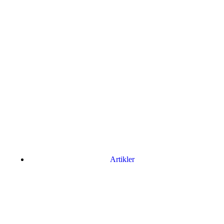
Artikler
Har du brug for en billig lejebil kan du finde
billige biler til leje
her