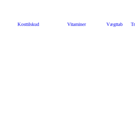
Kosttilskud
Vitaminer
Vægttab
Tr