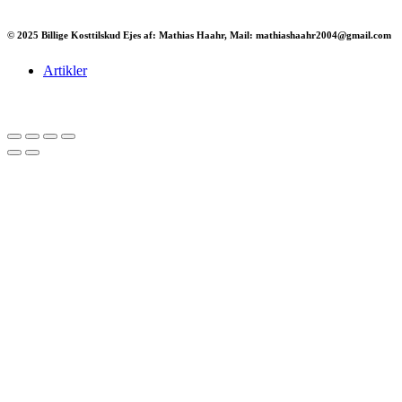
© 2025 Billige Kosttilskud Ejes af: Mathias Haahr, Mail: mathiashaahr2004@gmail.com
Artikler
Har du brug for en billig lejebil kan du finde
billige biler til leje
her