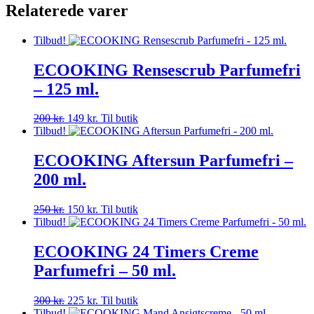
Relaterede varer
Tilbud!
ECOOKING Rensescrub Parfumefri
– 125 ml.
Den
Den
200
kr.
149
kr.
Til butik
oprindelige
aktuelle
Tilbud!
pris
pris
var:
er:
ECOOKING Aftersun Parfumefri –
200 kr..
149 kr..
200 ml.
Den
Den
250
kr.
150
kr.
Til butik
oprindelige
aktuelle
Tilbud!
pris
pris
var:
er:
ECOOKING 24 Timers Creme
250 kr..
150 kr..
Parfumefri – 50 ml.
Den
Den
300
kr.
225
kr.
Til butik
oprindelige
aktuelle
Tilbud!