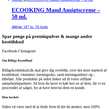
pris
pris
var:
er:
ECOOKING Mand Ansigtscreme –
300 kr..
225 kr..
50 ml.
Den
Den
260
kr.
187
kr.
Til butik
oprindelige
aktuelle
pris
pris
Spar penge på proteinpulver & mange andre
var:
er:
kosttilskud
260 kr..
187 kr..
Facebook-f
Instagram
Om Billige Kosttilbud
Billigekosttilskud.dk skal give dig overblik, over det store marked af
kosttilskud, vitaminer, træningssko, samt træningsudstyr og -
tilbehør.
Alle produkter på siden linker ud til vores affiliate
samarbejdspartnere. Så hvis du laver et køb hos en af dem, får vi en
procentdel af salget, for at have henvist dem en kunde.
Dine fordele
Siden vil være med til at finde frem til det du ønsker, men 100%