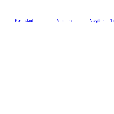
Kosttilskud
Vitaminer
Vægttab
Tr