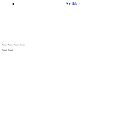
Artikler
Har du brug for en billig lejebil kan du finde
billige biler til leje
her