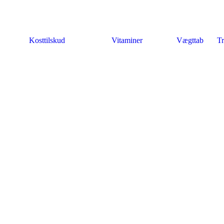
Kosttilskud
Vitaminer
Vægttab
Tr