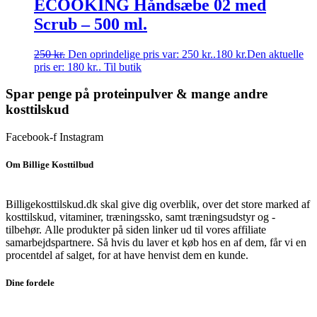
ECOOKING Håndsæbe 02 med
Scrub – 500 ml.
250
kr.
Den oprindelige pris var: 250 kr..
180
kr.
Den aktuelle
pris er: 180 kr..
Til butik
Spar penge på proteinpulver & mange andre
kosttilskud
Facebook-f
Instagram
Om Billige Kosttilbud
Billigekosttilskud.dk skal give dig overblik, over det store marked af
kosttilskud, vitaminer, træningssko, samt træningsudstyr og -
tilbehør.
Alle produkter på siden linker ud til vores affiliate
samarbejdspartnere. Så hvis du laver et køb hos en af dem, får vi en
procentdel af salget, for at have henvist dem en kunde.
Dine fordele