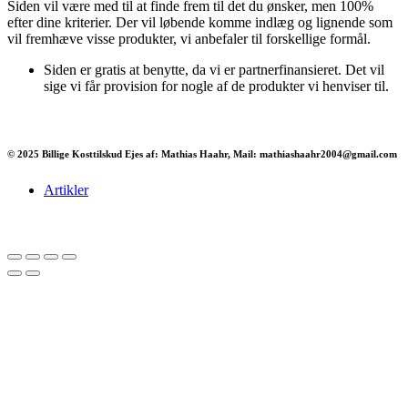
Siden vil være med til at finde frem til det du ønsker, men 100%
efter dine kriterier. Der vil løbende komme indlæg og lignende som
vil fremhæve visse produkter, vi anbefaler til forskellige formål.
Siden er gratis at benytte, da vi er partnerfinansieret. Det vil
sige vi får provision for nogle af de produkter vi henviser til.
© 2025 Billige Kosttilskud Ejes af: Mathias Haahr, Mail: mathiashaahr2004@gmail.com
Artikler
Har du brug for en billig lejebil kan du finde
billige biler til leje
her