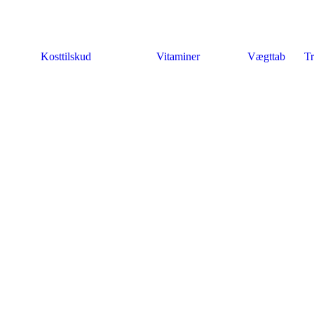
Kosttilskud
Vitaminer
Vægttab
Tr