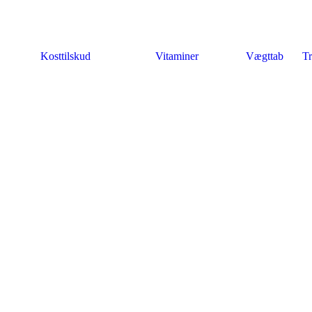
Kosttilskud
Vitaminer
Vægttab
Tr