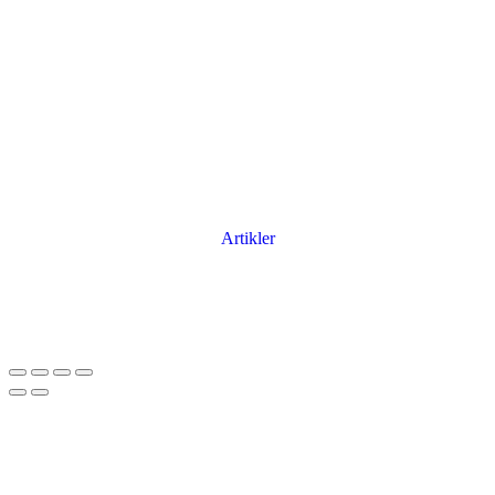
Artikler
Har du brug for en billig lejebil kan du finde
billige biler til leje
her