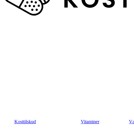
Kosttilskud
Vitaminer
Væ