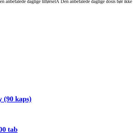
 anbefalede daglige tilførselÂ Den anbefalede daglige dosis bør ikke ov
 (90 kaps)
00 tab