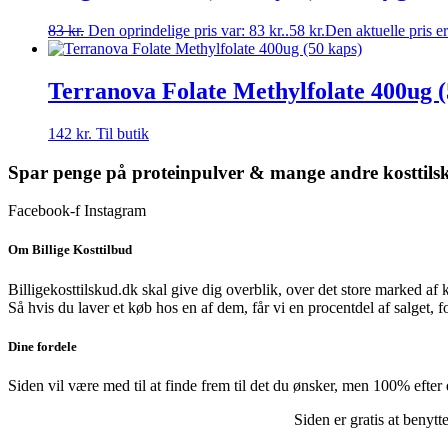
83
kr.
Den oprindelige pris var: 83 kr..
58
kr.
Den aktuelle pris er
Terranova Folate Methylfolate 400ug (
142
kr.
Til butik
Spar penge på proteinpulver & mange andre kosttils
Facebook-f
Instagram
Om Billige Kosttilbud
Billigekosttilskud.dk skal give dig overblik, over det store marked af 
Så hvis du laver et køb hos en af dem, får vi en procentdel af salget, 
Dine fordele
Siden vil være med til at finde frem til det du ønsker, men 100% efter
Siden er gratis at benytte