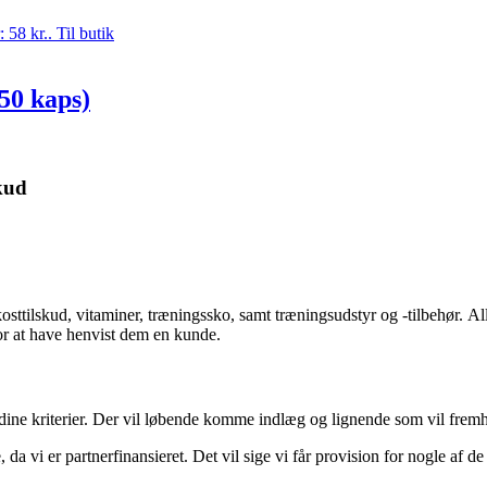
: 58 kr..
Til butik
50 kaps)
kud
kosttilskud, vitaminer, træningssko, samt træningsudstyr og -tilbehør.
Al
for at have henvist dem en kunde.
 dine kriterier. Der vil løbende komme indlæg og lignende som vil fremhæ
, da vi er partnerfinansieret. Det vil sige vi får provision for nogle af de