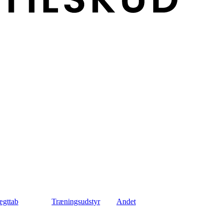
gttab
Træningsudstyr
Andet