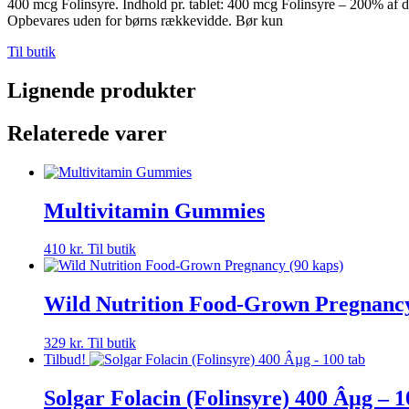
400 mcg Folinsyre. Indhold pr. tablet: 400 mcg Folinsyre – 200% af den
Opbevares uden for børns rækkevidde. Bør kun
Til butik
Lignende produkter
Relaterede varer
Multivitamin Gummies
410
kr.
Til butik
Wild Nutrition Food-Grown Pregnancy
329
kr.
Til butik
Tilbud!
Solgar Folacin (Folinsyre) 400 Âµg – 1